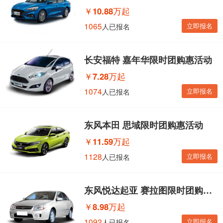
￥
10.88万起
1065
立即报名
人已报名
长安福特 嘉年华限时团购惠活动
￥
7.28万起
1074
立即报名
人已报名
东风本田 思域限时团购惠活动
￥
11.59万起
1128
立即报名
人已报名
东风悦达起亚 赛拉图限时团购惠活动
￥
8.98万起
1092
立即报名
人已报名