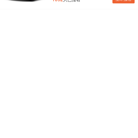
东风悦达起亚 狮跑限时团购惠活动
￥
10.98万起
1122
立即报名
人已报名
东风悦达起亚 福瑞迪限时团购惠活动
￥
9.88万起
1129
立即报名
人已报名
广汽本田 飞度限时团购惠活动
￥
7.38万起
1068
立即报名
人已报名