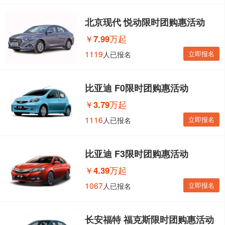
北京现代 悦动限时团购惠活动
￥
7.99万起
1119
立即报名
人已报名
比亚迪 F0限时团购惠活动
￥
3.79万起
1116
立即报名
人已报名
比亚迪 F3限时团购惠活动
￥
4.39万起
1067
立即报名
人已报名
长安福特 福克斯限时团购惠活动