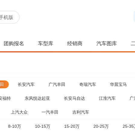
手机版
团购报名
车型库
经销商
汽车图库
田
长安汽车
广汽丰田
奇瑞汽车
华晨宝马
安福特
东风悦达起亚
长安马自达
江淮汽车
广
上汽大众
一汽丰田
吉利汽车
8-10万
10-15万
15-20万
20-25万
25-3