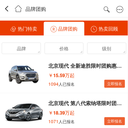
品牌团购
热门特卖
品牌团购
热卖回顾
品牌
价格
级别
北京现代 全新途胜限时团购惠活动
￥
15.59万起
1094
立即报名
人已报名
北京现代 第八代索纳塔限时团购惠活动
￥
18.39万起
1071
立即报名
人已报名