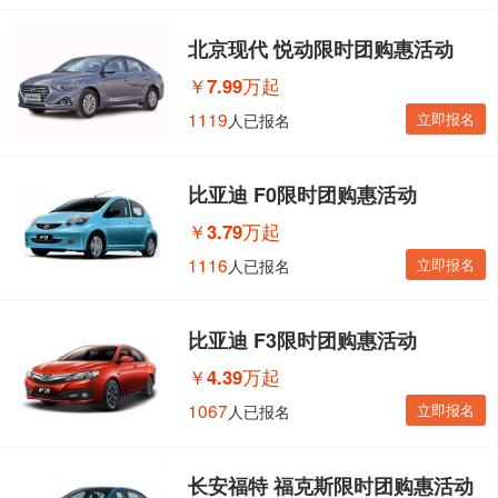
北京现代 悦动限时团购惠活动
￥
7.99万起
1119
立即报名
人已报名
比亚迪 F0限时团购惠活动
￥
3.79万起
1116
立即报名
人已报名
比亚迪 F3限时团购惠活动
￥
4.39万起
1067
立即报名
人已报名
长安福特 福克斯限时团购惠活动