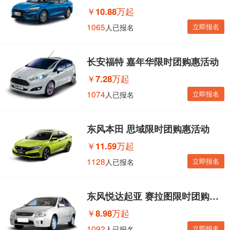
￥
10.88万起
1065
立即报名
人已报名
长安福特 嘉年华限时团购惠活动
￥
7.28万起
1074
立即报名
人已报名
东风本田 思域限时团购惠活动
￥
11.59万起
1128
立即报名
人已报名
东风悦达起亚 赛拉图限时团购惠活动
￥
8.98万起
1092
立即报名
人已报名