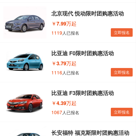
北京现代 悦动限时团购惠活动
￥
7.99万起
1119
立即报名
人已报名
比亚迪 F0限时团购惠活动
￥
3.79万起
1116
立即报名
人已报名
比亚迪 F3限时团购惠活动
￥
4.39万起
1067
立即报名
人已报名
长安福特 福克斯限时团购惠活动