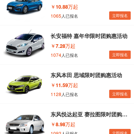
￥
10.88万起
1065
立即报名
人已报名
长安福特 嘉年华限时团购惠活动
￥
7.28万起
1074
立即报名
人已报名
东风本田 思域限时团购惠活动
￥
11.59万起
1128
立即报名
人已报名
东风悦达起亚 赛拉图限时团购惠活动
￥
8.98万起
1092
立即报名
人已报名