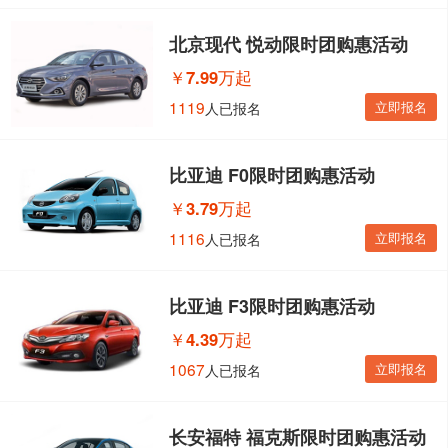
北京现代 悦动限时团购惠活动
￥
7.99万起
1119
立即报名
人已报名
比亚迪 F0限时团购惠活动
￥
3.79万起
1116
立即报名
人已报名
比亚迪 F3限时团购惠活动
￥
4.39万起
1067
立即报名
人已报名
长安福特 福克斯限时团购惠活动