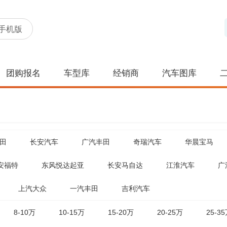
手机版
团购报名
车型库
经销商
汽车图库
田
长安汽车
广汽丰田
奇瑞汽车
华晨宝马
安福特
东风悦达起亚
长安马自达
江淮汽车
广
上汽大众
一汽丰田
吉利汽车
8-10万
10-15万
15-20万
20-25万
25-3