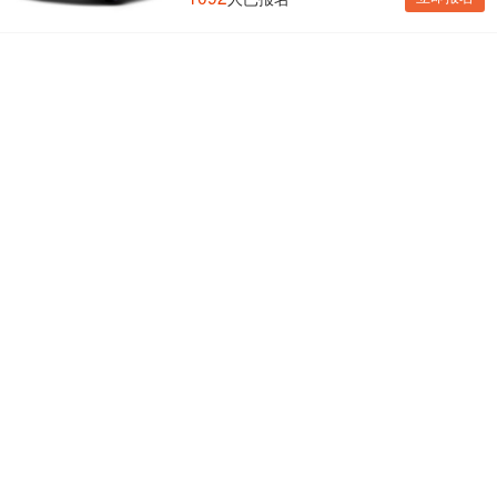
东风悦达起亚 狮跑限时团购惠活动
￥
10.98万起
1122
立即报名
人已报名
东风悦达起亚 福瑞迪限时团购惠活动
￥
9.88万起
1129
立即报名
人已报名
广汽本田 飞度限时团购惠活动
￥
7.38万起
1068
立即报名
人已报名