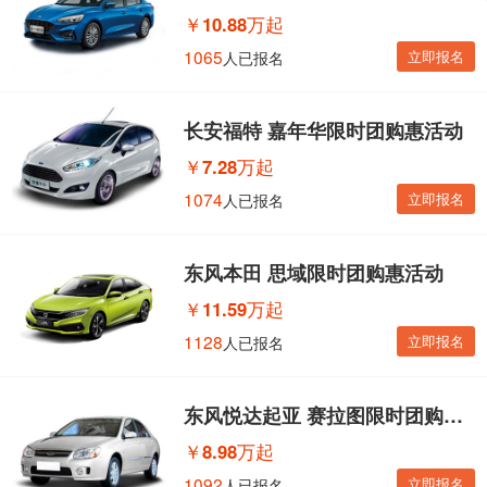
￥
10.88万起
1065
立即报名
人已报名
长安福特 嘉年华限时团购惠活动
￥
7.28万起
1074
立即报名
人已报名
东风本田 思域限时团购惠活动
￥
11.59万起
1128
立即报名
人已报名
东风悦达起亚 赛拉图限时团购惠活动
￥
8.98万起
1092
立即报名
人已报名