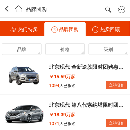
品牌团购
热门特卖
品牌团购
热卖回顾
品牌
价格
级别
北京现代 全新途胜限时团购惠活动
￥
15.59万起
1094
立即报名
人已报名
北京现代 第八代索纳塔限时团购惠活动
￥
18.39万起
1071
立即报名
人已报名