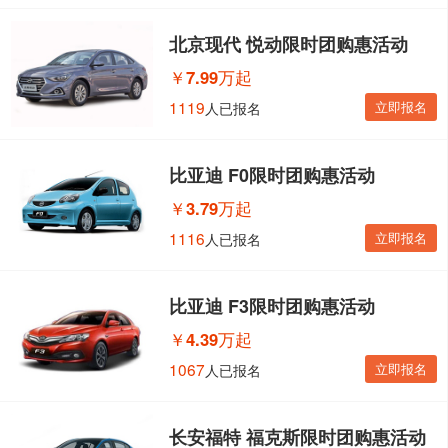
北京现代 悦动限时团购惠活动
￥
7.99万起
1119
立即报名
人已报名
比亚迪 F0限时团购惠活动
￥
3.79万起
1116
立即报名
人已报名
比亚迪 F3限时团购惠活动
￥
4.39万起
1067
立即报名
人已报名
长安福特 福克斯限时团购惠活动