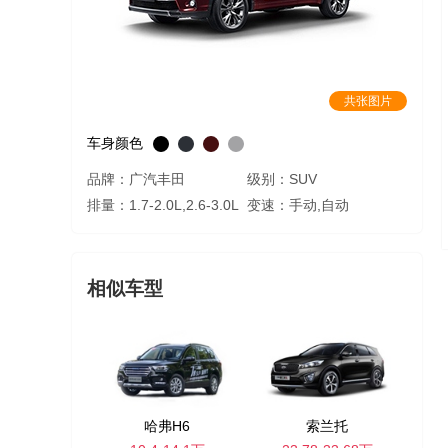
共张图片
车身颜色
品牌：广汽丰田
级别：SUV
排量：1.7-2.0L,2.6-3.0L
变速：手动,自动
相似车型
哈弗H6
索兰托