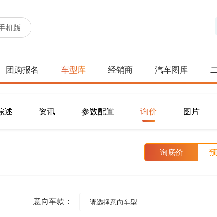
手机版
团购报名
车型库
经销商
汽车图库
综述
资讯
参数配置
询价
图片
询底价
预
意向车款：
请选择意向车型