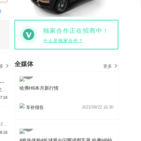
台
独家合作正在招商中！
什么是独家合作？
全媒体
多
更多
6撞出中保研大乌龙 本该没有的气囊缘何凭空出现？
哈弗H6本月新行情
之
数评
7:16
车价报告
2021/09/22 16:30
75
.日
9:16
677
#抢先体验#长城展台闪耀成都车展 哈弗H6铂