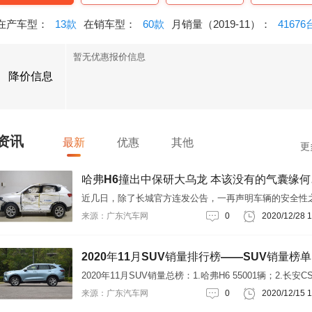
在产车型：
13款
在销车型：
60款
月销量（2019-11）：
41676
暂无优惠报价信息
降价信息
资讯
最新
优惠
其他
更
哈弗H
近几日，除了长城官方连发公告，一再声明车辆的安全性
外，很多人也用中保研在今年对于第二代哈弗H6的安全指
来源：广东汽车网
0
2020/12/28 1
级来为哈弗H6的安全性挽尊。
2020年11月SUV销量排行榜——SUV销量榜单
2020年11月SUV销量总榜：1.哈弗H6 55001辆；2.长安CS
32759辆；3.本田CR-V 31455辆；4.吉利博越 26136辆；5
来源：广东汽车网
0
2020/12/15 1
产奇骏 23732辆；6.别克昂科威 21807辆；7.奇瑞瑞虎8 20