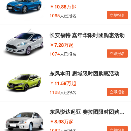
￥
10.88万起
1065
立即报名
人已报名
长安福特 嘉年华限时团购惠活动
￥
7.28万起
1074
立即报名
人已报名
东风本田 思域限时团购惠活动
￥
11.59万起
1128
立即报名
人已报名
东风悦达起亚 赛拉图限时团购惠活动
￥
8.98万起
1092
立即报名
人已报名