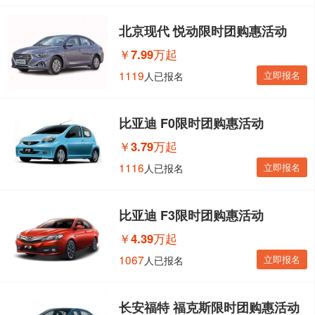
北京现代 悦动限时团购惠活动
￥
7.99万起
1119
立即报名
人已报名
比亚迪 F0限时团购惠活动
￥
3.79万起
1116
立即报名
人已报名
比亚迪 F3限时团购惠活动
￥
4.39万起
1067
立即报名
人已报名
长安福特 福克斯限时团购惠活动