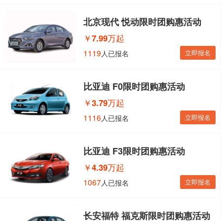
北京现代 悦动限时团购惠活动
￥
7.99万起
1119
立即报名
人已报名
比亚迪 F0限时团购惠活动
￥
3.79万起
1116
立即报名
人已报名
比亚迪 F3限时团购惠活动
￥
4.39万起
1067
立即报名
人已报名
长安福特 福克斯限时团购惠活动