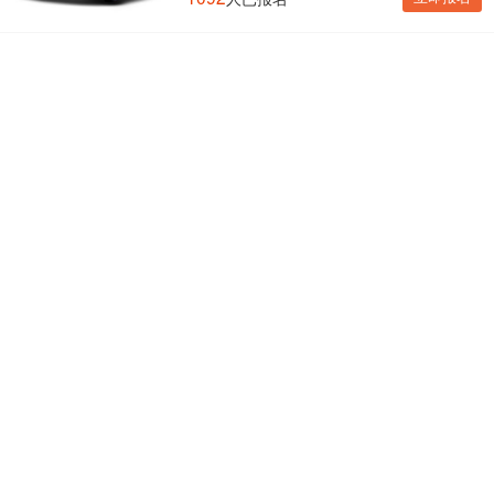
东风悦达起亚 狮跑限时团购惠活动
￥
10.98万起
1122
立即报名
人已报名
东风悦达起亚 福瑞迪限时团购惠活动
￥
9.88万起
1129
立即报名
人已报名
广汽本田 飞度限时团购惠活动
￥
7.38万起
1068
立即报名
人已报名
广汽本田 雅阁限时团购惠活动