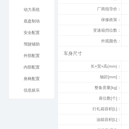
厂商指导价：
动力系统
保修政策：
底盘制动
变速箱挡位数：
安全配置
外观颜色：
驾驶辅助
车身尺寸
外部配置
长×宽×高(mm)：
内部配置
轴距[mm]：
座椅配置
整备质量[kg]：
信息娱乐
座位数[个]：
行礼箱容积[L]：
油箱容积[L]：