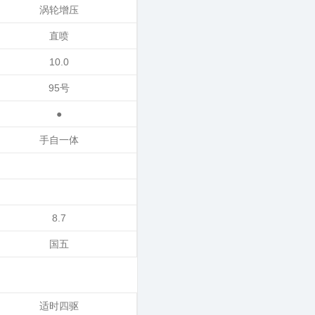
涡轮增压
直喷
10.0
95号
●
手自一体
8.7
国五
适时四驱