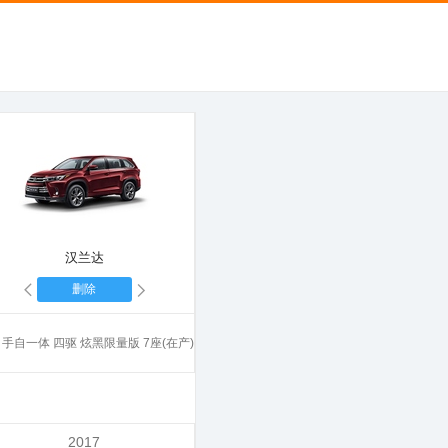
汉兰达
删除
0T 手自一体 四驱 炫黑限量版 7座(在产)
2017