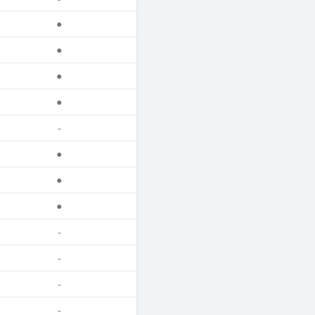
●
●
●
●
-
●
●
●
-
-
-
-