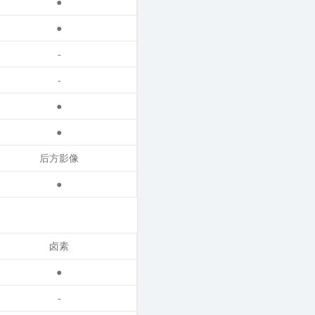
●
●
-
-
●
●
后方影像
●
卤素
●
-